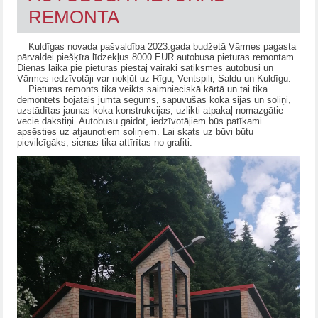
REMONTA
Kuldīgas novada pašvaldība 2023.gada budžetā Vārmes pagasta
pārvaldei piešķīra līdzekļus 8000 EUR autobusa pieturas remontam.
Dienas laikā pie pieturas piestāj vairāki satiksmes autobusi un
Vārmes iedzīvotāji var nokļūt uz Rīgu, Ventspili, Saldu un Kuldīgu.
Pieturas remonts tika veikts saimnieciskā kārtā un tai tika
demontēts bojātais jumta segums, sapuvušās koka sijas un soliņi,
uzstādītas jaunas koka konstrukcijas, uzlikti atpakaļ nomazgātie
vecie dakstiņi. Autobusu gaidot, iedzīvotājiem būs patīkami
apsēsties uz atjaunotiem soliņiem. Lai skats uz būvi būtu
pievilcīgāks, sienas tika attīrītas no grafiti.