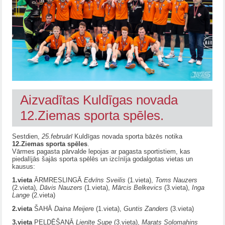
Aizvadītas Kuldīgas novada
12.Ziemas sporta spēles.
Sestdien,
25.februārī
Kuldīgas novada sporta bāzēs notika
12.Ziemas sporta spēles
.
Vārmes pagasta pārvalde lepojas ar pagasta sportistiem, kas
piedalījās šajās sporta spēlēs un izcīnīja godalgotas vietas un
kausus:
1.vieta
ĀRMRESLINGĀ
Edvīns Sveilis
(1.vieta),
Toms Nauzers
(2.vieta),
Dāvis Nauzers
(1.vieta),
Mārcis Belkevics
(3.vieta),
Inga
Lange
(2.vieta)
2.vieta
ŠAHĀ
Daina Meijer
e (1.vieta),
Guntis Zanders
(3.vieta)
3.vieta
PELDĒŠANĀ
Lienīte Supe
(3.vieta),
Marats Solomahins