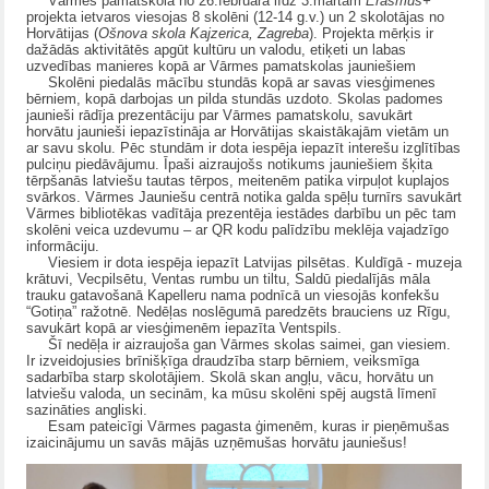
Vārmes pamatskolā no 26.februāra līdz 3.martam
Erasmus+
projekta ietvaros viesojas 8 skolēni (12-14 g.v.) un 2 skolotājas no
Horvātijas (
Ošnova skola Kajzerica, Zagreba
). Projekta mērķis ir
dažādās aktivitātēs apgūt kultūru un valodu, etiķeti un labas
uzvedības manieres kopā ar Vārmes pamatskolas jauniešiem
Skolēni piedalās mācību stundās kopā ar savas viesģimenes
bērniem, kopā darbojas un pilda stundās uzdoto. Skolas padomes
jaunieši rādīja prezentāciju par Vārmes pamatskolu, savukārt
horvātu jaunieši iepazīstināja ar Horvātijas skaistākajām vietām un
ar savu skolu. Pēc stundām ir dota iespēja iepazīt interešu izglītības
pulciņu piedāvājumu. Īpaši aizraujošs notikums jauniešiem šķita
tērpšanās latviešu tautas tērpos, meitenēm patika virpuļot kuplajos
svārkos. Vārmes Jauniešu centrā notika galda spēļu turnīrs savukārt
Vārmes bibliotēkas vadītāja prezentēja iestādes darbību un pēc tam
skolēni veica uzdevumu – ar QR kodu palīdzību meklēja vajadzīgo
informāciju.
Viesiem ir dota iespēja iepazīt Latvijas pilsētas. Kuldīgā - muzeja
krātuvi, Vecpilsētu, Ventas rumbu un tiltu, Saldū piedalījās māla
trauku gatavošanā Kapelleru nama podnīcā un viesojās konfekšu
“Gotiņa” ražotnē. Nedēļas noslēgumā paredzēts brauciens uz Rīgu,
savukārt kopā ar viesģimenēm iepazīta Ventspils.
Šī nedēļa ir aizraujoša gan Vārmes skolas saimei, gan viesiem.
Ir izveidojusies brīnišķīga draudzība starp bērniem, veiksmīga
sadarbība starp skolotājiem. Skolā skan angļu, vācu, horvātu un
latviešu valoda, un secinām, ka mūsu skolēni spēj augstā līmenī
sazināties angliski.
Esam pateicīgi Vārmes pagasta ģimenēm, kuras ir pieņēmušas
izaicinājumu un savās mājās uzņēmušas horvātu jauniešus!