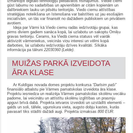
izmantojot digitālo tehnoloģiju piedāvātos risinājumus. Viedie ciemi
gūst labumu no sadarbības un apvienībām ar citām kopienām un
dalībniekiem lauku un pilsētu teritorijās. Viedo ciemu attīstības
stratēģijas noteikšana un īstenošana var balstīties uz jau esošajām
iniciatīvām, un tās var finansēt no dažādiem publiskiem un privātiem
avotiem.
Ideja par Vārmi kā Viedo ciemu radās iedzīvotāju grupai, kas
pirms diviem gadiem sanāca kopā, lai uzlabotu un sakoptu Omiķu
gravas teritoriju. Cerams, ka Viedā ciema statuss vēl vairāk
aktivizēt vārmeniekus, veicinās viņu interesi un vēlmi kopā
darboties, lai uzlabotu iedzīvotāju dzīves kvalitāti. Sīkāka
informācija pa tālruni
22030360 (Lelde)
.
MUIŽAS PARKĀ IZVEIDOTA
ĀRA KLASE
Ar Kuldīgas novada domes projektu konkursa
“Darīsim paši”
finansiālo atbalstu pie Vārmes pamatskolas izveidota āra klase.
Projektu iesniedza un realizēja Vārmes pamatskolas skolēnu vecāku
padome, lai veicinātu un attīstītu skolēnu izglītības un prasmju
apguvi brīvā dabā. Projekta ietvaros izveidoti un uzstādīti elementi –
galds un soli, tāfele, ugunskura vieta, augsto dobju kastes, kurās
pavasarī tiks stādīti dažādi augi. Projekta izmaksas
800 EUR
.