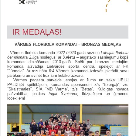
IR MEDAĻAS!
VĀRMES FLORBOLA KOMANDAI – BRONZAS MEDAĻAS
Vārmes florbola komanda 2022./2023.gada sezonu
Latvijas florbola
čempionāta 2.līgā
noslēgusi ar
3.vietu
– augstāko sasniegumu kopš
komandas dibināšanas 2013.gadā. Spēli par bronzas medaļām
komanda aizvadīja Lielvārdes sporta centrā, spēlējot ar FK
“Jūrmala”. Ar rezultātu 6:4 Vārmes komandai izdevās pierādīt savu
pārākumu un svinēt līdz šim lielāko uzvaru.
Vārmes pagasta pārvalde lepojas ar Jums un saka LIELU
PALDIES spēlētājiem, komandas sponsoriem z/s “Ezergaļi”, z/s
“Skaistmales”, SIA “MD Vārme”, z/s “Bētas”, Kuldīgas novada
pašvaldībai, paldies
Ingai Šveicarei
, līdzjutējiem un ģimenes
locekļiem!