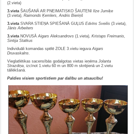
(2.vieta)
3.vieta
ŠAUŠANĀ AR PNEIMATISKO ŠAUTENI
Ilze Jumiķe
(3.vieta),
Raimonds Ķemlers, Andris Bieriņš
3.vieta
SVARA STIEŅA SPIEŠANĀ GUĻUS
Edvīns Sveilis
(3.vieta),
Jānis Arbeiters
3.vieta
NOVUSĀ
Aigars Aleksandrovs
(1.vieta),
Kristaps Freimanis,
Sintija Statkus
Individuāli komandas spēlē ZOLE 3.vietu ieguva
Aigars
Druvaskalns
.
Vieglatlētikas sacensībās godalgotas vietas ieņēma
Jolanta
Strazdiņa
, izcīnot 1.vietu 60 m un 800 m skrējienā un 2.vietu
tāllēkšanā.
Paldies visiem sportistiem par dalību un atsaucību!