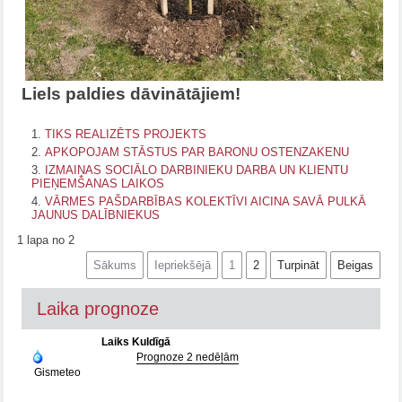
Liels paldies dāvinātājiem!
TIKS REALIZĒTS PROJEKTS
APKOPOJAM STĀSTUS PAR BARONU OSTENZAKENU
IZMAIŅAS SOCIĀLO DARBINIEKU DARBA UN KLIENTU
PIEŅEMŠANAS LAIKOS
VĀRMES PAŠDARBĪBAS KOLEKTĪVI AICINA SAVĀ PULKĀ
JAUNUS DALĪBNIEKUS
1 lapa no 2
Sākums
Iepriekšējā
1
2
Turpināt
Beigas
Laika prognoze
Laiks Kuldīgā
Prognoze 2 nedēļām
Gismeteo