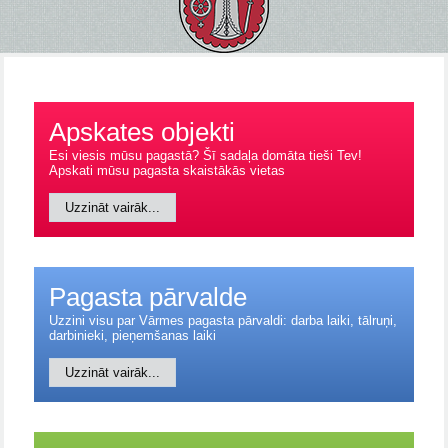
Apskates objekti
Esi viesis mūsu pagastā? Šī sadaļa domāta tieši Tev!
Apskati mūsu pagasta skaistākās vietas
Uzzināt vairāk...
Pagasta pārvalde
Uzzini visu par Vārmes pagasta pārvaldi: darba laiki, tālruņi,
darbinieki, pieņemšanas laiki
Uzzināt vairāk...