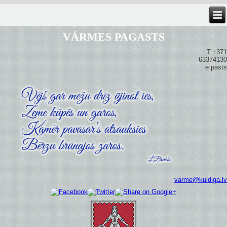
VĀRMES PAGASTS
T:+371
63374130
e pasts
varme@kuldiga.lv