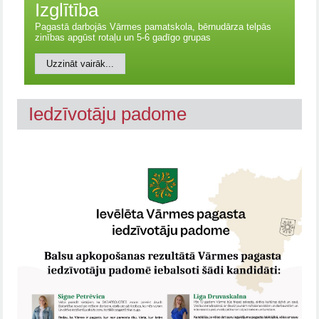
Izglītība
Pagastā darbojās Vārmes pamatskola, bērnudārza telpās
zinības apgūst rotaļu un 5-6 gadīgo grupas
Uzzināt vairāk...
Iedzīvotāju padome