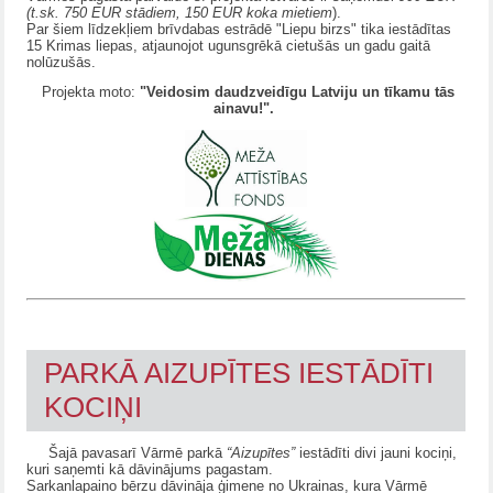
(t.sk. 750 EUR stādiem, 150 EUR koka mietiem
).
Par šiem līdzekļiem brīvdabas estrādē "Liepu birzs" tika iestādītas
15 Krimas liepas, atjaunojot ugunsgrēkā cietušās un gadu gaitā
nolūzušās.
Projekta moto:
"Veidosim daudzveidīgu Latviju un tīkamu tās
ainavu!".
PARKĀ AIZUPĪTES IESTĀDĪTI
KOCIŅI
Šajā pavasarī Vārmē parkā
“Aizupītes”
iestādīti divi jauni kociņi,
kuri saņemti kā dāvinājums pagastam.
Sarkanlapaino bērzu dāvināja ģimene no Ukrainas, kura Vārmē