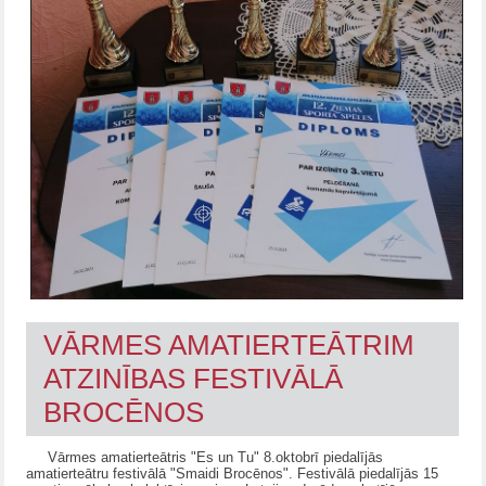
VĀRMES AMATIERTEĀTRIM
ATZINĪBAS FESTIVĀLĀ
BROCĒNOS
Vārmes amatierteātris "Es un Tu" 8.oktobrī piedalījās
amatierteātru festivālā "Smaidi Brocēnos". Festivālā piedalījās 15