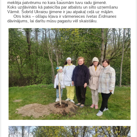
meklēja patvērumu no kara šausmām tuvu radu ģimenē.
Koks uzdāvināts kā pateicība par atbalstu un silto uzņemšanu
Vārmē. Šobrīd Ukraiņu ģimene ir jau atpakaļ ceļā uz mājām.
Otrs koks – ošlapu kļava ir vārmenieces
Ivetas Erdmanes
dāvinājums, lai darītu mūsu pagastu vēl skaistāku.