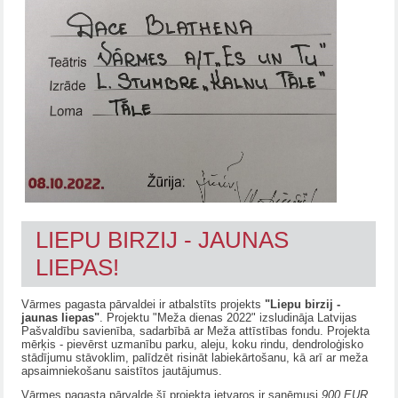
LIEPU BIRZIJ - JAUNAS
LIEPAS!
Vārmes pagasta pārvaldei ir atbalstīts projekts
"Liepu birzij -
jaunas liepas"
. Projektu "Meža dienas 2022" izsludināja Latvijas
Pašvaldību savienība, sadarbībā ar Meža attīstības fondu. Projekta
mērķis - pievērst uzmanību parku, aleju, koku rindu, dendroloģisko
stādījumu stāvoklim, palīdzēt risināt labiekārtošanu, kā arī ar meža
apsaimniekošanu saistītos jautājumus.
Vārmes pagasta pārvalde šī projekta ietvaros ir saņēmusi
900 EUR