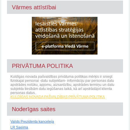
Vārmes attīstībai
PRIVĀTUMA POLITIKA
Kuldīgas novada pašvaldības privātuma politikas mērķis ir sniegt
fiziskajai personai -datu subjektam- informāciju par personas datu
apstrādes nolūku, apjomu, aizsardzību, apstrādes termiņu un datu
subjekta tiesībām datu iegūšanas laikā, kā arī apstrādājot klienta
personas datus.
KULDĪGAS NOVADA PAŠVALDĪBAS PRĪVĀTUMA POLITIKA
Noderīgas saites
Valsts Prezidenta kanceleja
LR Saeima