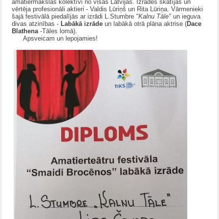
amatiermākslas kolektīvi no visas Latvijas. Izrādes skatījās un
vērtēja profesionāli aktieri - Valdis Lūriņš un Rita Lūriņa. Vārmenieki
šajā festivālā piedalījās ar izrādi L.Stumbre
"Kalnu Tāle"
un ieguva
divas atzinības -
Labākā izrāde
un labākā otrā plāna aktrise (
Dace
Blathena
-Tāles lomā).
Apsveicam un lepojamies!