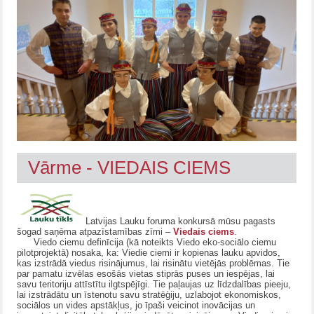
Vārme - VIEDAIS CIEMS
Latvijas Lauku foruma konkursā mūsu pagasts
šogad saņēma atpazīstamības zīmi –
Viedais ciems
.
Viedo ciemu definīcija (kā noteikts Viedo eko-sociālo ciemu
pilotprojektā) nosaka, ka: Viedie ciemi ir kopienas lauku apvidos,
kas izstrādā viedus risinājumus, lai risinātu vietējās problēmas. Tie
par pamatu izvēlas esošās vietas stiprās puses un iespējas, lai
savu teritoriju attīstītu ilgtspējīgi. Tie paļaujas uz līdzdalības pieeju,
lai izstrādātu un īstenotu savu stratēģiju, uzlabojot ekonomiskos,
sociālos un vides apstākļus, jo īpaši veicinot inovācijas un